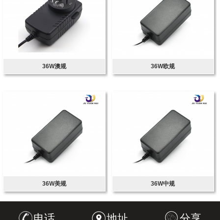
36W澳规
36W欧规
36W美规
36W中规
电话
地址
分享