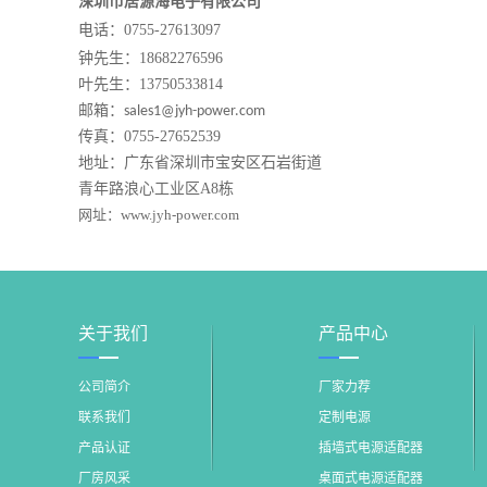
深圳市居源海电子有限公司
电话：0755-27613097
钟先生：
18682276596
叶先生：13750533814
邮箱：
sales1@jyh-power.com
传真：0755-27652539
地址：广东省深圳市宝安区石岩街道
青年路浪心工业区A8栋
网址：
www.jyh-power.com
关于我们
产品中心
公司简介
厂家力荐
联系我们
定制电源
产品认证
插墙式电源适配器
厂房风采
桌面式电源适配器