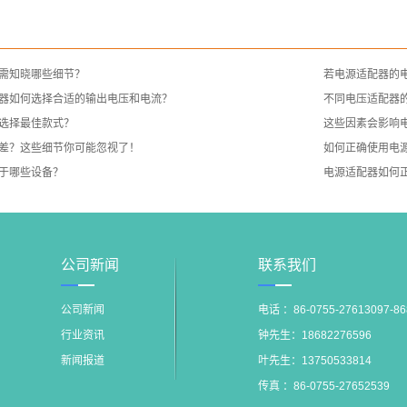
需知晓哪些细节？
若电源适配器的
器如何选择合适的输出电压和电流？
不同电压适配器
选择最佳款式？
这些因素会影响
差？这些细节你可能忽视了！
如何正确使用电
于哪些设备？
电源适配器如何
公司新闻
联系我们
公司新闻
电话 ：86-0755-27613097-8
行业资讯
钟先生：18682276596
新闻报道
叶先生：13750533814
传真 ：86-0755-27652539